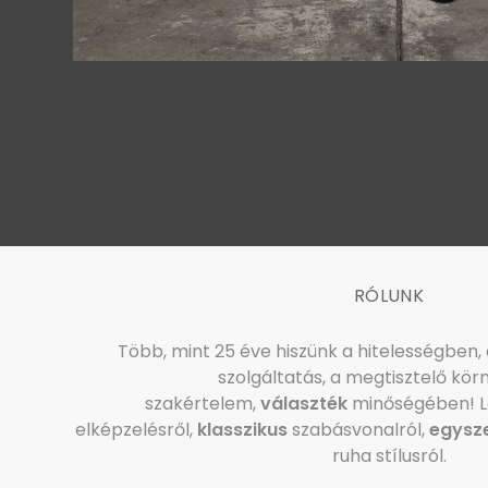
RÓLUNK
Több, mint 25 éve hiszünk a hitelességben,
szolgáltatás, a megtisztelő kör
szakértelem,
választék
minőségében! L
elképzelésről,
klasszikus
szabásvonalról,
egysz
ruha stílusról.