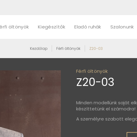
érfi öltönyök
Kiegészítők
Eladó ruhák
Szalonunk
Kezdőlap
Férfi öltönyök
Z20-03
Férfi öltönyök
Z20-03
Minden modellünk saját elk
készíttetünk el számodra!
A személyre szabott eleg