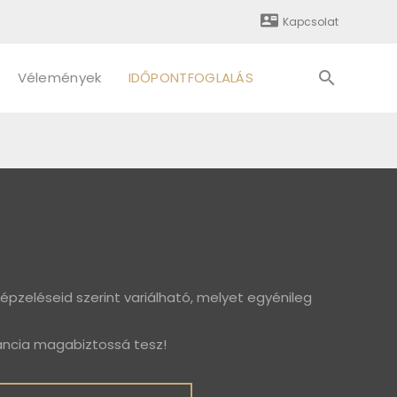
Kapcsolat
Vélemények
IDŐPONTFOGLALÁS
épzeléseid szerint variálható, melyet egyénileg
ancia magabiztossá tesz!