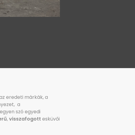
 az eredeti márkák, a
nyezet, a
egyen szó egyedi
erű
,
visszafogott
esküvői