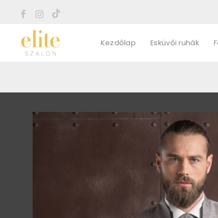
Kezdőlap
Esküvői ruhák
F