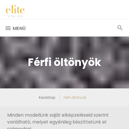
MENÜ
Férfi öltönyök
Kezdőlap
Férfi öltönyök
Minden modellünk saját elképzeléseid szerint
variálható, melyet egyénileg készíttetünk el
számodra!