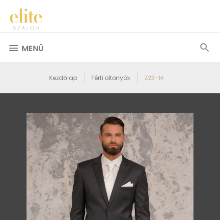
MENÜ
Kezdőlap
Férfi öltönyök
Z23-14