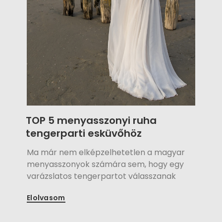
TOP 5 menyasszonyi ruha
tengerparti esküvőhöz
Ma már nem elképzelhetetlen a magyar
menyasszonyok számára sem, hogy egy
varázslatos tengerpartot válasszanak
esküvőjük színhelyéül. A kék minden
Elolvasom
árnyalata vegyül a tiszta fehér homok
csillogásával, lágy meleg levegő érinti