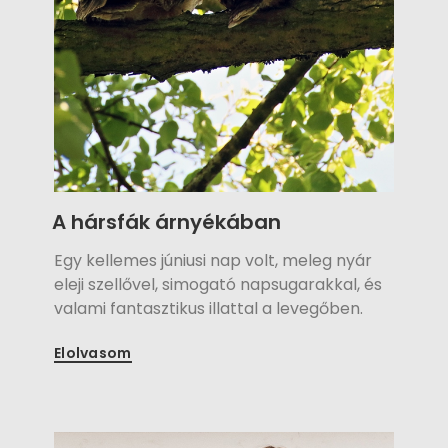
A hársfák árnyékában
Egy kellemes júniusi nap volt, meleg nyár
eleji szellővel, simogató napsugarakkal, és
valami fantasztikus illattal a levegőben.
Virágzottak a hársfák. Az édes illatú
Elolvasom
szélben egy ígéretes házasság
előkészületei zajlottak.