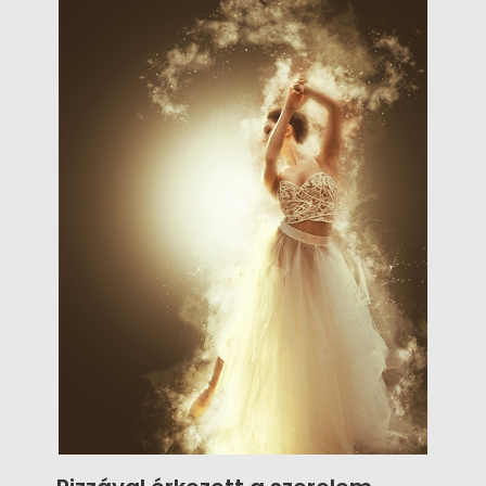
valamennyi házasulandó férfi számára.
Egyrészről “levesszük” a pontos méretet,
másrészről egyéni igényeknek
megfelelően közösen tervezzük meg az
öltönyöket. Ne feledjük, a nagy napon
nemcsak a menyasszonyokra szegeződik a
vendégek tekintete, hanem az urakra is!
Legyünk erre a tekintetre méltóak!
Összegyűjtöttük, mire figyeljenek a
vőlegények az öltöny kiválasztásánál!