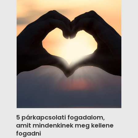
is segítenek megtalálni álmaid ruháját!
5 párkapcsolati fogadalom,
amit mindenkinek meg kellene
fogadni