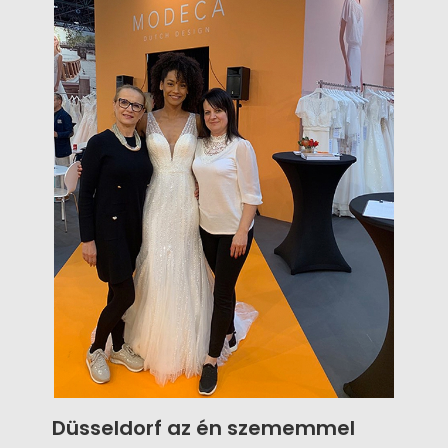
anyagminőség, és a legmagasabb szintű
kivitelezés mellett, kényelmesek is.
Düsseldorf az én szememmel