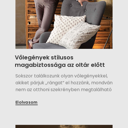
Vőlegények stílusos
magabiztossága az oltár előtt
Sokszor találkozunk olyan vőlegényekkel,
akiket párjuk „rángat” el hozzánk, mondván
nem az otthoni szekrényben megtalálható
öltöny a legideálisabb viselet az oltár előtt.
Elolvasom
És milyen igazuk van! Nyíregyházán mi
inkább a stílusos, méretre szabott
eleganciát, nem a konfekció adta szűkebb
lehetőséget képviseljük, és ezt javasoljuk