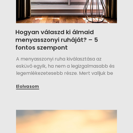
Hogyan válaszd ki álmaid
menyasszonyi ruháját? – 5
fontos szempont
A menyasszonyi ruha kiválasztása az
esküvő egyik, ha nem a legizgalmasabb és
legemlékezetesebb része. Mert valljuk be
őszintén, hogy a legtöbb menyasszony
Elolvasom
arról álmodik, hogy a nagy napon
tökéletesen néz majd ki, és olyan ruhát
visel, amely tükrözi személyiségét és
egyéniségét is. De hogyan válasszuk ki azt
az egy ruhát, amely minden szempontból
tökéletes lesz? Bemutatjuk az öt
legfontosabb szempontot, amelyek neked