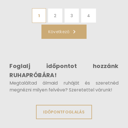
bőrünket és lebbenti meg a menyasszonyi
ruha könnyed tüll anyagát – szerintünk
sokan álmodoznak ilyen esküvőről. Mindez
1
2
3
4
természetesen komoly előkészületet,
szervezést is igényel, hiszen nem minden
Következő
menyasszonyi ruha alkalmas egy-egy
tengerparti esküvőhöz.
Foglalj időpontot hozzánk
RUHAPRÓBÁRA!
Megtaláltad álmaid ruháját és szeretnéd
megnézni milyen felvéve? Szeretettel várunk!
IDŐPONTFOGLALÁS