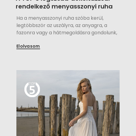
rendelkező menyasszonyi ruha
Ha a menyasszonyi ruha szóba kerül,
legtöbbször az uszályra, az anyagra, a
fazonra vagy a hátmegoldásra gondolunk,
azonban nem szabad elfelejtkeznünk a
Elolvasom
dekoltázsról sem!