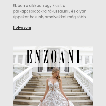
Ebben a cikkben egy kicsit a
párkapcsolatokra fókuszálunk, és olyan
tippeket hozunk, amelyekkel még több
pozitív energiát hozhatunk egymás
Elolvasom
mindennapjaiba.