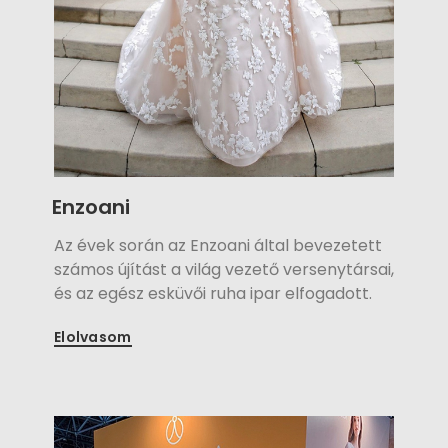
Enzoani
Az évek során az Enzoani által bevezetett
számos újítást a világ vezető versenytársai,
és az egész esküvői ruha ipar elfogadott.
Sikerüknek tulajdonítják, hogy soha nem
Elolvasom
elégedtek meg a korábbi eredményeikkel.
Állandó törekvésük, hogy évről-évre
felmérve menyasszonyok igényeit és
vágyait, olyan couture menyasszonyi
ruhákat kínáljanak, melyek a tökéletes