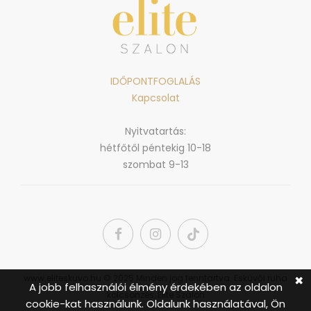
IDŐPONTFOGLALÁS
Kapcsolat
Nyitvatartás:
hétfőtől péntekig 10-18
szombat 9-13
www.eliteskuvo.hu © 2025 Minden jog fenntartva. Esküvői ruha
✖
A jobb felhasználói élmény érdekében az oldalon
kölcsönzés, Elite Szalon
cookie-kat használunk. Oldalunk használatával, Ön