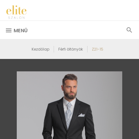
MENÜ
Kezdőlap
Férfi öltönyök
Z21-15