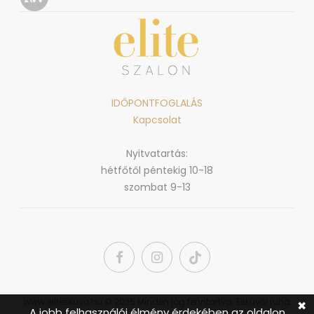
IDŐPONTFOGLALÁS
Kapcsolat
Nyitvatartás:
hétfőtől péntekig 10-18
szombat 9-13
www.eliteskuvo.hu © 2025 Minden jog fenntartva. Esküvői ruha
✖
A jobb felhasználói élmény érdekében az oldalon