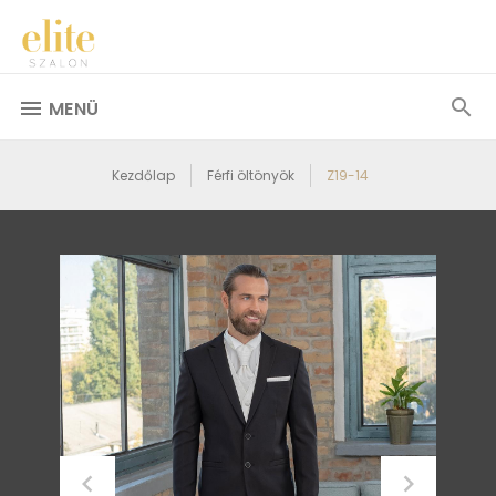
MENÜ
Kezdőlap
Férfi öltönyök
Z19-14