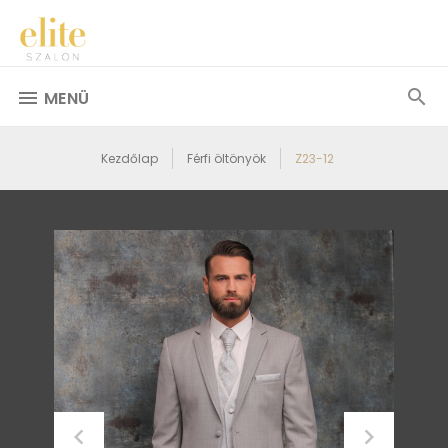
MENÜ
Kezdőlap
Férfi öltönyök
Z23-12