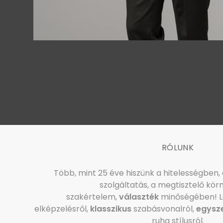
RÓLUNK
Több, mint 25 éve hiszünk a hitelességben,
szolgáltatás, a megtisztelő kör
szakértelem,
választék
minőségében! L
elképzelésről,
klasszikus
szabásvonalról,
egysz
ruha stílusról.