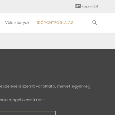
Kapcsolat
Vélemények
IDŐPONTFOGLALÁS
épzeléseid szerint variálható, melyet egyénileg
ncia magabizossá tesz!