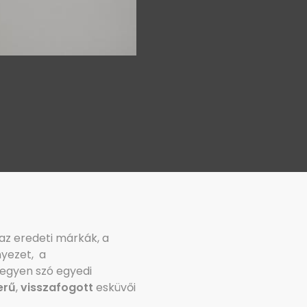
 az eredeti márkák, a
nyezet, a
egyen szó egyedi
erű
,
visszafogott
esküvői