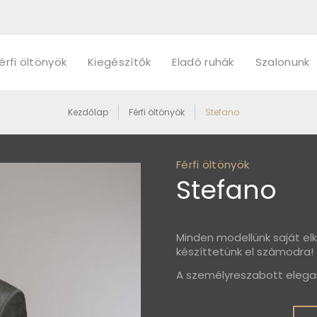
érfi öltönyök
Kiegészítők
Eladó ruhák
Szalonunk
Kezdőlap
Férfi öltönyök
Stefano
Férfi öltönyök
Stefano
Minden modellünk saját elk
készíttetünk el számodra!
A személyreszabott elega