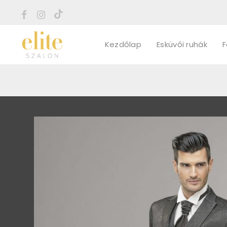
Kezdőlap
Esküvői ruhák
F