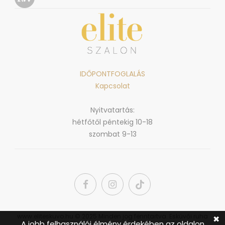
IDŐPONTFOGLALÁS
Kapcsolat
Nyitvatartás:
hétfőtől péntekig 10-18
szombat 9-13
www.eliteskuvo.hu © 2025 Minden jog fenntartva. Esküvői ruha
✖
A jobb felhasználói élmény érdekében az oldalon