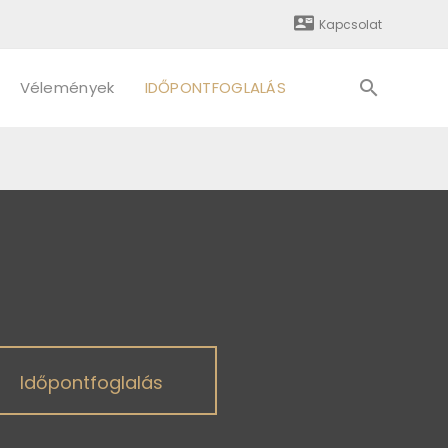
Kapcsolat
Vélemények
IDŐPONTFOGLALÁS
Időpontfoglalás