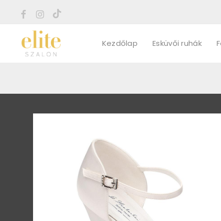
Kezdőlap
Esküvői ruhák
F