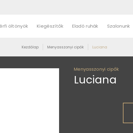
érfi öltönyök
Kiegészítők
Eladó ruhák
Szalonunk
Kezdőlap
Menyasszonyi cipők
Luciana
Menyasszonyi cipők
Luciana