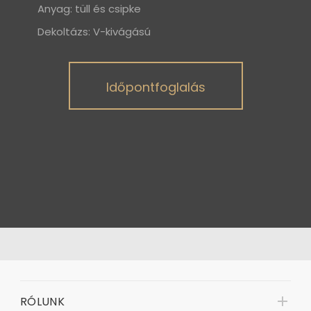
Anyag: tüll és csipke
Dekoltázs: V-kivágású
Időpontfoglalás
RÓLUNK