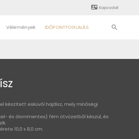
Kapcsolat
Vélemények
IDŐPONTFOGLALÁS
ísz
el készített esküvői hajdísz, mely minőségi
kkel- és ólommentes) fém ötvözetből készül, és
ik.
rete 10,0 x 8,0 cm.