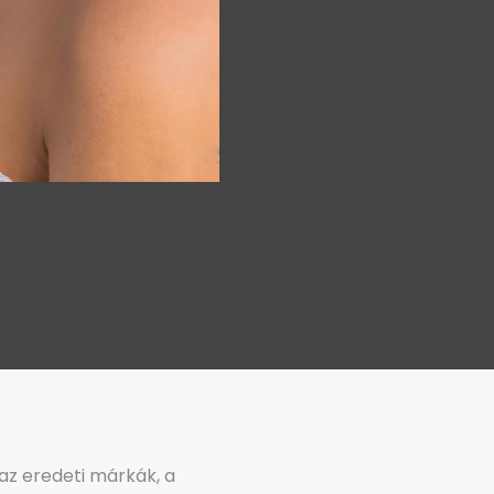
 az eredeti márkák, a