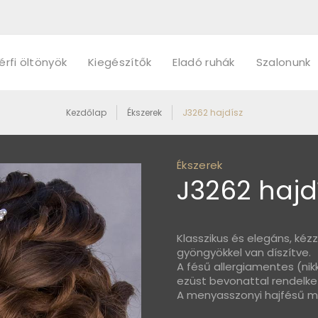
érfi öltönyök
Kiegészítők
Eladó ruhák
Szalonunk
Kezdőlap
Ékszerek
J3262 hajdísz
Ékszerek
J3262 hajd
Klasszikus és elegáns, kézz
gyöngyökkel van díszítve.
A fésű allergiamentes (ni
ezüst bevonattal rendelkez
A menyasszonyi hajfésű mé