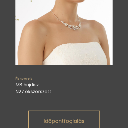
Ékszerek
M8 hajdísz
N27 ékszerszett
Időpontfoglalás