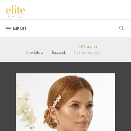
MENÜ
M8 hajdísz
Kezdőlap
Ékszerek
N27 ékszerszett