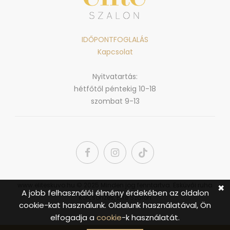
IDŐPONTFOGLALÁS
Kapcsolat
Nyitvatartás:
hétfőtől péntekig 10-18
szombat 9-13
www.eliteskuvo.hu © 2025 Minden jog fenntartva. Esküvői ruha
✖
A jobb felhasználói élmény érdekében az oldalon
kölcsönzés, Elite Szalon
cookie-kat használunk. Oldalunk használatával, Ön
elfogadja a
cookie
-k használatát.