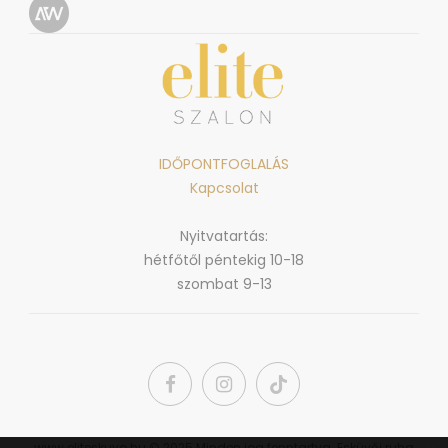
IDŐPONTFOGLALÁS
Kapcsolat
Nyitvatartás:
hétfőtől péntekig 10-18
szombat 9-13
www.eliteskuvo.hu © 2025 Minden jog fenntartva. Esküvői ruha