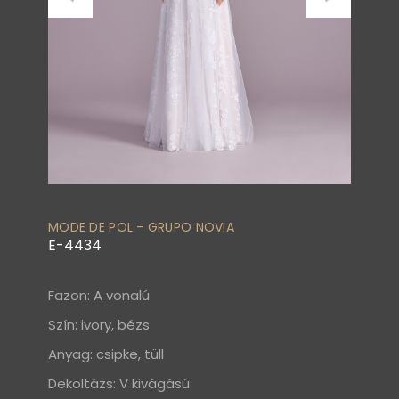
MODE DE POL - GRUPO NOVIA
E-4434
Fazon: A vonalú
Szín: ivory, bézs
Anyag: csipke, tüll
Dekoltázs: V kivágású