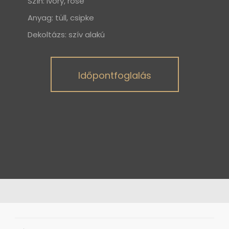
Szín: ivory, rose
Anyag: tüll, csipke
Dekoltázs: szív alakú
Időpontfoglalás