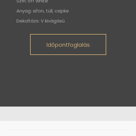
Szín: off white
Anyag: sifon, tüll, csipke
Dekoltázs: V kivágású
Időpontfoglalás